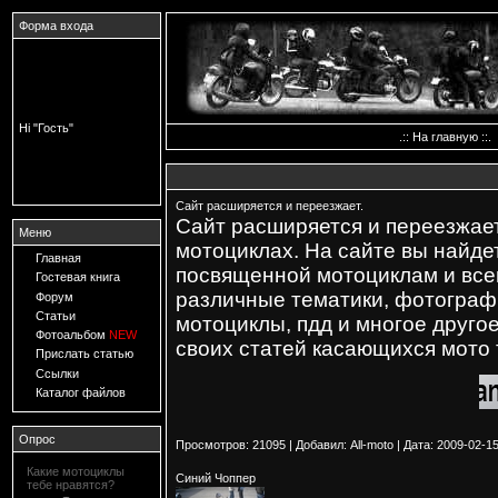
Форма входа
Hi "Гость"
.::
На главную
::.
Сайт расширяется и переезжает.
Сайт расширяется и переезжае
Меню
мотоциклах. На сайте вы найд
Главная
посвященной мотоциклам и всем
Гостевая книга
различные тематики, фотограф
Форум
Статьи
мотоциклы, пдд и многое друго
Фотоальбом
NEW
своих статей касающихся мото 
Прислать статью
Ссылки
Каталог файлов
Опрос
Просмотров:
21095
|
Добавил:
All-moto
|
Дата:
2009-02-1
Какие мотоциклы
Синий Чоппер
тебе нравятся?