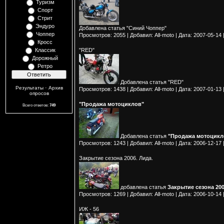
Туризм
Спорт
Стрит
Эндуро
Добавлена статья "
Синий Чоппер
"
Чоппер
Просмотров:
2055
|
Добавил:
All-moto
|
Дата:
2007-05-14
Кросс
Классик
"RED"
Дорожный
Ретро
Добавлена статья
"RED"
·
Результаты
Архив
Просмотров:
1438
|
Добавил:
All-moto
|
Дата:
2007-01-13
опросов
"Продажа мотоциклов"
Всего ответов:
749
Добавлена статья
"Продажа мотоцикл
Просмотров:
1243
|
Добавил:
All-moto
|
Дата:
2006-12-17
Закрытие сезона 2006. Лида.
добавлена статья
Закрытие сезона 200
Просмотров:
1269
|
Добавил:
All-moto
|
Дата:
2006-10-14
ИЖ - 56